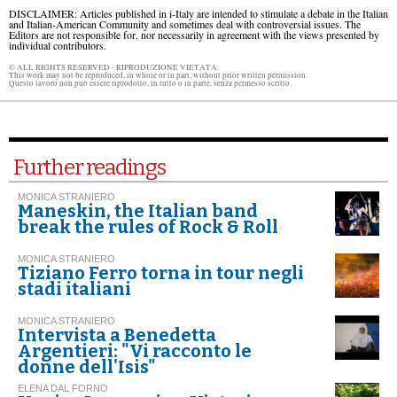
DISCLAIMER: Articles published in i-Italy are intended to stimulate a debate in the Italian
and Italian-American Community and sometimes deal with controversial issues. The
Editors are not responsible for, nor necessarily in agreement with the views presented by
individual contributors.
© ALL RIGHTS RESERVED - RIPRODUZIONE VIETATA.
This work may not be reproduced, in whole or in part, without prior written permission.
Questo lavoro non può essere riprodotto, in tutto o in parte, senza permesso scritto.
Further readings
MONICA STRANIERO
Maneskin, the Italian band
break the rules of Rock & Roll
MONICA STRANIERO
Tiziano Ferro torna in tour negli
stadi italiani
MONICA STRANIERO
Intervista a Benedetta
Argentieri: "Vi racconto le
donne dell'Isis"
ELENA DAL FORNO