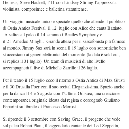
Genesis, Steve Hackett; l’11 con Lindsey Stirling l’apprezzata
violinista, compositrice e ballerina statunitense.
Un viaggio musicale unico e speciale quello che attende il pubblico
di Ostia Antica Festival il 12 luglio con Alice che canta Battiato.
A salire sul palco il 14 saranno i Beatles Symphony e
il 21 Amedeo Minghi. Grande attesa per il sassofonista più famoso
al mondo. Jimmy Sax sarà in scena il 19 luglio con sonoritàche ben
si accostano ai generi elettronici del momento (la data è sold out,
si replica il 31 luglio). Un team di musicisti di alto livello
accompagnerà il live di Michelle Zarrillo il 26 luglio.
Per il teatro il 15 luglio ecco il ritorno a Ostia Antica di Max Giusti
e il 30 Drusilla Foer con il suo recital Eleganzissima. Spazio anche
per la danza Il 4 e 5 agosto con l’Ultima Odissea, una creazione
contemporanea originale ideata dal regista e coreografo Giuliano
Peparini su libretto di Francesco Morosi.
Si riprende il 3 settembre con Saving Grace, il progetto che vede
sul palco Robert Plant, il leggendario cantante dei Led Zeppelin,