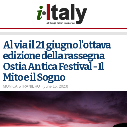
Skip to
main
content
Al via il 21 giugno l'ottava
edizione della rassegna
Ostia Antica Festival - Il
Mito e il Sogno
MONICA STRANIERO
(June 15, 2023)