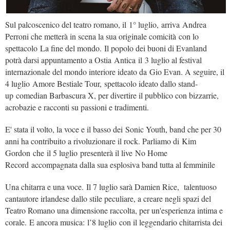
Sul palcoscenico del teatro romano, il 1° luglio, arriva Andrea
Perroni che metterà in scena la sua originale comicità con lo
spettacolo La fine del mondo. Il popolo dei buoni di Evanland
potrà darsi appuntamento a Ostia Antica il 3 luglio al festival
internazionale del mondo interiore ideato da Gio Evan. A seguire, il
4 luglio Amore Bestiale Tour, spettacolo ideato dallo stand-
up comedian Barbascura X, per divertire il pubblico con bizzarrie,
acrobazie e racconti su passioni e tradimenti.
E' stata il volto, la voce e il basso dei Sonic Youth, band che per 30
anni ha contribuito a rivoluzionare il rock. Parliamo di Kim
Gordon che il 5 luglio presenterà il live No Home
Record accompagnata dalla sua esplosiva band tutta al femminile
Una chitarra e una voce. Il 7 luglio sarà Damien Rice, talentuoso
cantautore irlandese dallo stile peculiare, a creare negli spazi del
Teatro Romano una dimensione raccolta, per un'esperienza intima e
corale. E ancora musica: l’8 luglio con il leggendario chitarrista dei