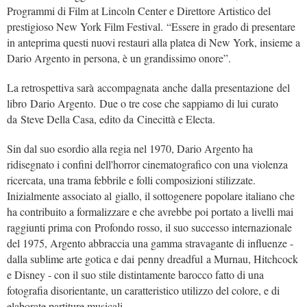
Programmi di Film at Lincoln Center e Direttore Artistico del
prestigioso New York Film Festival. “Essere in grado di presentare
in anteprima questi nuovi restauri alla platea di New York, insieme a
Dario Argento in persona, è un grandissimo onore”.
La retrospettiva sarà accompagnata anche dalla presentazione del
libro Dario Argento. Due o tre cose che sappiamo di lui curato
da Steve Della Casa, edito da Cinecittà e Electa.
Sin dal suo esordio alla regia nel 1970, Dario Argento ha
ridisegnato i confini dell'horror cinematografico con una violenza
ricercata, una trama febbrile e folli composizioni stilizzate.
Inizialmente associato al giallo, il sottogenere popolare italiano che
ha contribuito a formalizzare e che avrebbe poi portato a livelli mai
raggiunti prima con Profondo rosso, il suo successo internazionale
del 1975, Argento abbraccia una gamma stravagante di influenze -
dalla sublime arte gotica e dai penny dreadful a Murnau, Hitchcock
e Disney - con il suo stile distintamente barocco fatto di una
fotografia disorientante, un caratteristico utilizzo del colore, e di
elaborate partiture musicali.