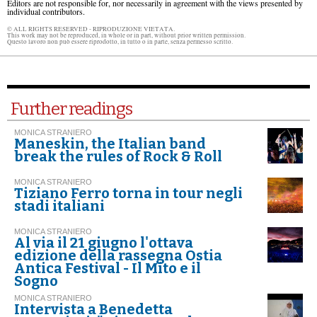
Editors are not responsible for, nor necessarily in agreement with the views presented by
individual contributors.
© ALL RIGHTS RESERVED - RIPRODUZIONE VIETATA.
This work may not be reproduced, in whole or in part, without prior written permission.
Questo lavoro non può essere riprodotto, in tutto o in parte, senza permesso scritto.
Further readings
MONICA STRANIERO
Maneskin, the Italian band
break the rules of Rock & Roll
MONICA STRANIERO
Tiziano Ferro torna in tour negli
stadi italiani
MONICA STRANIERO
Al via il 21 giugno l'ottava
edizione della rassegna Ostia
Antica Festival - Il Mito e il
Sogno
MONICA STRANIERO
Intervista a Benedetta