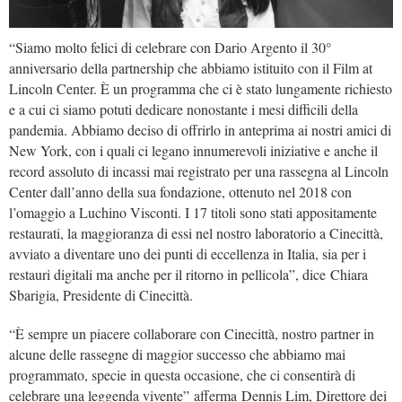
“Siamo molto felici di celebrare con Dario Argento il 30°
anniversario della partnership che abbiamo istituito con il Film at
Lincoln Center. È un programma che ci è stato lungamente richiesto
e a cui ci siamo potuti dedicare nonostante i mesi difficili della
pandemia. Abbiamo deciso di offrirlo in anteprima ai nostri amici di
New York, con i quali ci legano innumerevoli iniziative e anche il
record assoluto di incassi mai registrato per una rassegna al Lincoln
Center dall’anno della sua fondazione, ottenuto nel 2018 con
l’omaggio a Luchino Visconti. I 17 titoli sono stati appositamente
restaurati, la maggioranza di essi nel nostro laboratorio a Cinecittà,
avviato a diventare uno dei punti di eccellenza in Italia, sia per i
restauri digitali ma anche per il ritorno in pellicola”, dice Chiara
Sbarigia, Presidente di Cinecittà.
“È sempre un piacere collaborare con Cinecittà, nostro partner in
alcune delle rassegne di maggior successo che abbiamo mai
programmato, specie in questa occasione, che ci consentirà di
celebrare una leggenda vivente” afferma Dennis Lim, Direttore dei