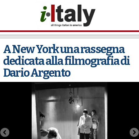
Skip to
main
content
A New York una rassegna
dedicata alla filmografia di
Dario Argento