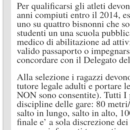
Per qualificarsi gli atleti devo
anni compiuti entro il 2014,
es
uno su quattro bisnonni che son
studenti un una scuola pubblica
medico di abilitazione ad attiv
valido passaporto
o impegnarsi
concordare con il Delegato de
Alla selezione i ragazzi devon
tutore legale adulti e portare 
NON sono consentite). Tutti I p
discipline delle gare: 80 metri
salto in lungo, salto in alto, 1
finale e
’
a sola
discrezione de
i