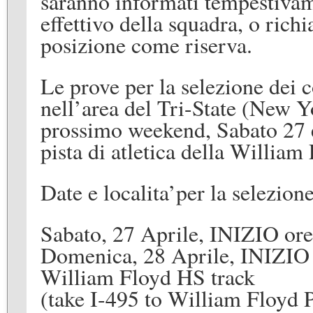
saranno informati tempestivam
effettivo
della squadra, o richi
posizione come riserva.
Le prove per la selezione dei
nell
’
area del Tri-State (New Y
prossimo
weekend, Sabato 27
pista di atletica del
la William 
Date e localita
’
per la
se
lezione
Sabato
, 27
Aprile
,
INIZIO ore
Domenica
, 28
Aprile
,
INIZIO
William Floyd HS track
(take I-495 to William Floyd P