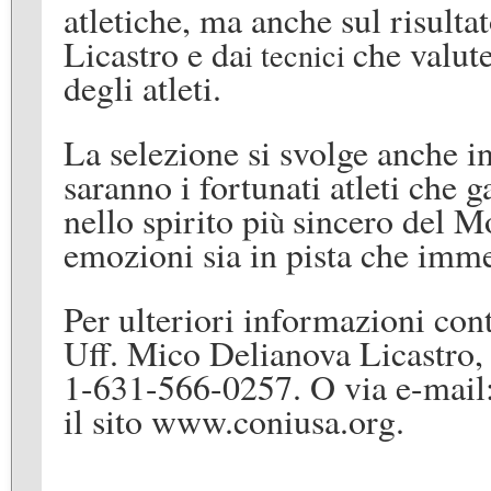
atletiche, ma anche sul risultat
Licastro e da
che valut
i tecnici
degli atleti.
La selezione si svolge anche in 
saranno i fortunati
atleti
che
g
nello spirito pi
sincero del 
ù
emozioni
sia
in pista che immer
Per ulteriori informazioni con
Uff. Mico Delianova Licastro,
1-631-566-0257. O via e-mail
il sito
www.coniusa.org.