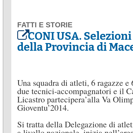
FATTI E STORIE
CONI USA. Selezioni 
della Provincia di Mac
Una squadra di atleti, 6
ragazz
e
e
due tecnici-accompagnatori e il C
Licastro
partecipera
’
alla V
a
Olimp
Gioventu
’
201
4.
Si tratta della Delegazione di at
a livello nazionale, inizia nell
’
area