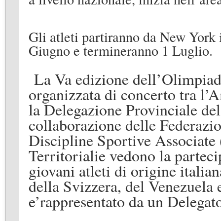
Gli atleti partiranno da New York
Giugno e termineranno 1 Luglio
.
La V
a
edizione dell
’
Olimpiad
organizzata di concerto tra l
’
A
la Delegazione Provinciale de
collaborazione delle Federazio
Discipline Sportive Associate 
Territoriali
e vedono la p
a
rtec
giovani atleti di origine italia
della
Svizzera,
del
Venezuela e
e
’
rappresentato da un Delegato